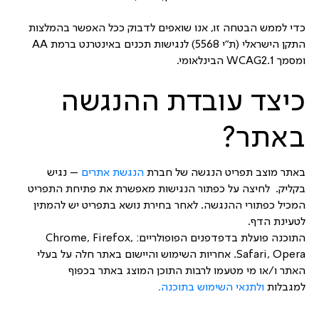
כדי לממש הבטחה זו, אנו שואפים לדבוק ככל האפשר בהמלצות
התקן הישראלי (ת”י 5568) לנגישות תכנים באינטרנט ברמת AA
ומסמך WCAG2.1 הבינלאומי.
כיצד עובדת ההנגשה
באתר?
באתר מוצב תפריט הנגשה של חברת
הנגשת אתרים
– נגיש
בקליק. לחיצה על כפתור הנגישות מאפשרת את פתיחת התפריט
המכיל כפתורי ההנגשה. לאחר בחירת נושא בתפריט יש להמתין
לטעינת הדף.
התוכנה פועלת בדפדפנים הפופולריים: Chrome, Firefox,
Safari, Opera. אחריות השימוש והיישום באתר חלה על בעלי
האתר ו/או מי מטעמו לרבות התוכן המוצג באתר בכפוף
למגבלות
ולתנאי השימוש בתוכנה.